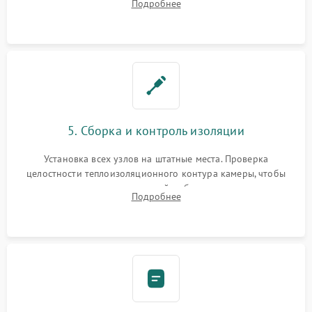
Подробнее
выгоревших реле, восстановление контактов и замена
уплотнителя.
5. Сборка и контроль изоляции
Установка всех узлов на штатные места. Проверка
целостности теплоизоляционного контура камеры, чтобы
исключить перегрев кухонной мебели и потерю тепла.
Подробнее
Надежная фиксация клемм и сборка корпуса шкафа.