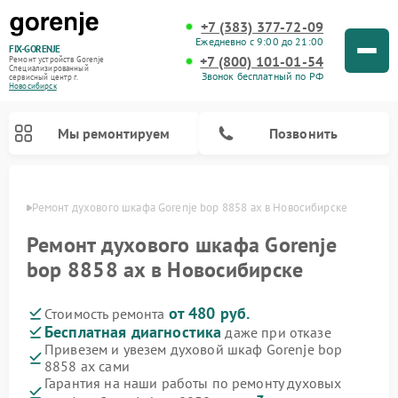
+7 (383) 377-72-09
Ежедневно с 9:00 до 21:00
FIX-GORENJE
+7 (800) 101-01-54
Ремонт устройств Gorenje
Специализированный
Звонок бесплатный по РФ
cервисный центр г.
Новосибирск
Мы ремонтируем
Позвонить
ирске
Ремонт духового шкафа Gorenje bop 8858 ax в Новосибирске
Ремонт духового шкафа Gorenje
bop 8858 ax в Новосибирске
от 480 руб.
Стоимость ремонта
Бесплатная диагностика
даже при отказе
Привезем и увезем духовой шкаф Gorenje bop
8858 ax сами
Ремонт варочных панелей Gorenje
Ремонт водонагревателей Gorenje
Ремонт микроволновых печей Gorenje
Ремонт стиральных машин Gorenje
Ремонт посудомоечных машин Gorenje
Ремонт парогенераторов Gorenje
Гарантия на наши работы по ремонту духовых