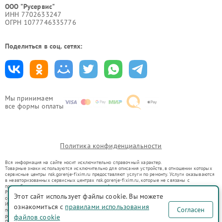
ООО "Русервис"
ИНН 7702633247
ОГРН 1077746335776
Поделиться в соц. сетях:
Мы принимаем
все формы оплаты
Политика конфиденциальности
Вся информация на сайте носит исключительно справочный характер.
Товарные знаки используются исключительно для описания устройств, в отношении которых
сервисные центры nsk.gorenje-fixim.ru предоставляют услуги по ремонту. Услуги оказываются
в неавторизованных сервисных центрах nsk.gorenje-fixim.ru, которые не связаны с
правообладателями товарных знаков или их официальными представителями.
Ремонт осуществляется для устройств, уже введенных в гражданский оборот в соответствии
Этот сайт использует файлы cookie. Вы можете
со статьей 1487 ГК РФ.
Использование товарных знаков не преследует цели индивидуализации услуг или введения
ознакомиться с
правилами использования
Согласен
потребителей в заблуждение, а служит для информирования о предоставляемых услугах по
ремонту техники указанных брендов.
файлов cookie
Представленная на сайте информация не является публичной офертой, определяемой