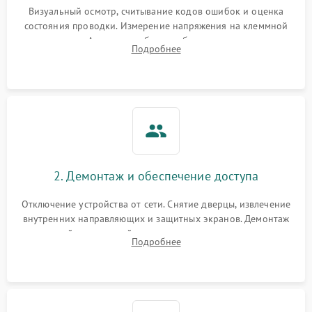
Визуальный осмотр, считывание кодов ошибок и оценка
состояния проводки. Измерение напряжения на клеммной
колодке. Анализ жалоб на проблемы с нагревом,
Подробнее
конвекцией, панелью управления или блокировкой дверцы.
2. Демонтаж и обеспечение доступа
Отключение устройства от сети. Снятие дверцы, извлечение
внутренних направляющих и защитных экранов. Демонтаж
задней или верхней панели для прямого доступа к
Подробнее
нагревательным элементам, плате и вентиляторам.