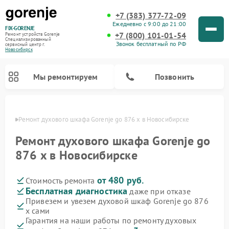
+7 (383) 377-72-09
Ежедневно с 9:00 до 21:00
FIX-GORENJE
+7 (800) 101-01-54
Ремонт устройств Gorenje
Специализированный
Звонок бесплатный по РФ
cервисный центр г.
Новосибирск
Мы ремонтируем
Позвонить
ирске
Ремонт духового шкафа Gorenje go 876 x в Новосибирске
Ремонт духового шкафа Gorenje go
876 x в Новосибирске
от 480 руб.
Стоимость ремонта
Бесплатная диагностика
даже при отказе
Привезем и увезем духовой шкаф Gorenje go 876
x сами
Ремонт варочных панелей Gorenje
Ремонт водонагревателей Gorenje
Ремонт микроволновых печей Gorenje
Ремонт стиральных машин Gorenje
Ремонт посудомоечных машин Gorenje
Ремонт парогенераторов Gorenje
Гарантия на наши работы по ремонту духовых