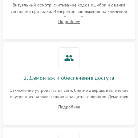
Визуальный осмотр, считывание кодов ошибок и оценка
состояния проводки. Измерение напряжения на клеммной
колодке. Анализ жалоб на проблемы с нагревом,
Подробнее
конвекцией, панелью управления или блокировкой дверцы.
2. Демонтаж и обеспечение доступа
Отключение устройства от сети. Снятие дверцы, извлечение
внутренних направляющих и защитных экранов. Демонтаж
задней или верхней панели для прямого доступа к
Подробнее
нагревательным элементам, плате и вентиляторам.