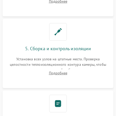
Подробнее
выгоревших реле, восстановление контактов и замена
уплотнителя.
5. Сборка и контроль изоляции
Установка всех узлов на штатные места. Проверка
целостности теплоизоляционного контура камеры, чтобы
исключить перегрев кухонной мебели и потерю тепла.
Подробнее
Надежная фиксация клемм и сборка корпуса шкафа.