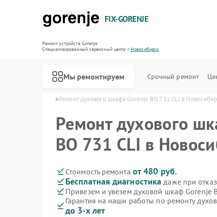
FIX-GORENJE
Ремонт устройств Gorenje
Специализированный cервисный центр г.
Новосибирск
Мы ремонтируем
Срочный ремонт
Це
nje в Новосибирске
Ремонт духового шкафа Gorenje BO 731 CLI в Новосиби
Ремонт духового шк
BO 731 CLI в Новос
от 480 руб.
Стоимость ремонта
Бесплатная диагностика
даже при отказ
Привезем и увезем духовой шкаф Gorenje B
Гарантия на наши работы по ремонту духо
до 3-х лет