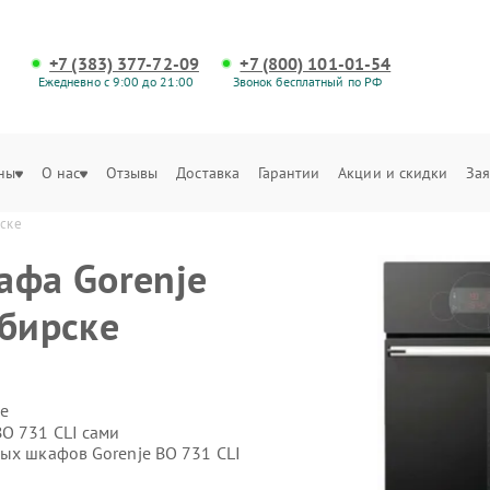
+7 (383) 377-72-09
+7 (800) 101-01-54
Ежедневно с 9:00 до 21:00
Звонок бесплатный по РФ
ны
О нас
Отзывы
Доставка
Гарантии
Акции и скидки
Зая
рске
афа Gorenje
ибирске
е
O 731 CLI сами
вых шкафов Gorenje BO 731 CLI