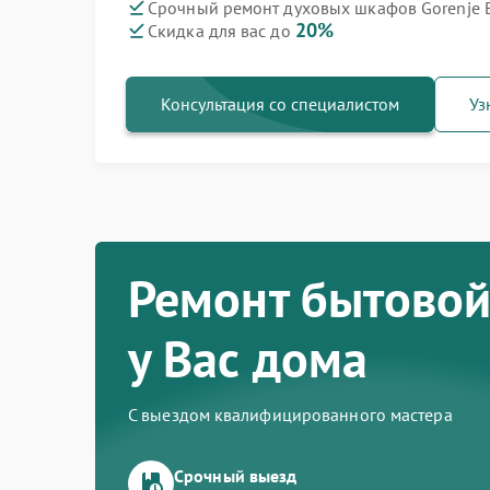
Срочный ремонт духовых шкафов Gorenje B
20%
Скидка для вас до
Ремонт варочных панелей Gorenje
Ремонт посудомоечных машин Gorenje
Ремонт водонагревателей Gorenje
Ремонт микроволновых печей Gorenje
Ремонт парогенераторов Gorenje
Ремонт стиральных машин Gorenje
Ремонт холодильников Gorenje
Консультация со специалистом
Уз
Ремонт бытовой
у Вас дома
С выездом квалифицированного мастера
Срочный выезд