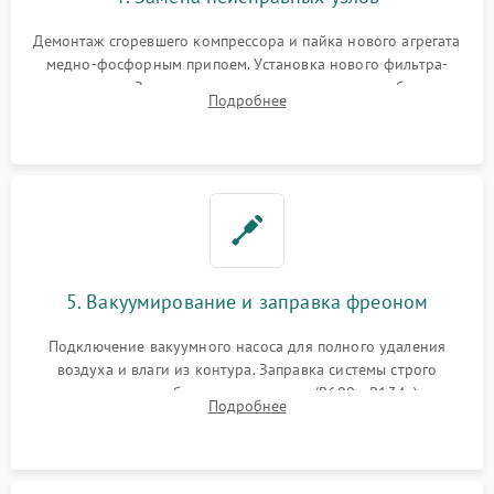
Демонтаж сгоревшего компрессора и пайка нового агрегата
медно-фосфорным припоем. Установка нового фильтра-
осушителя. Замена изношенных вентиляторов обдува,
Подробнее
сломанных заслонок или поврежденных дверных петель.
5. Вакуумирование и заправка фреоном
Подключение вакуумного насоса для полного удаления
воздуха и влаги из контура. Заправка системы строго
дозированным объемом хладагента (R600a, R134a) по
Подробнее
электронным весам. Контроль рабочего давления в системе.