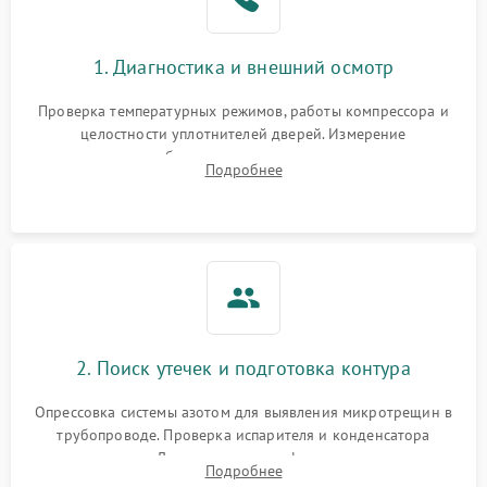
1. Диагностика и внешний осмотр
Проверка температурных режимов, работы компрессора и
целостности уплотнителей дверей. Измерение
сопротивления обмоток мотора, проверка термостата и
Подробнее
считывание кодов ошибок с электронного дисплея.
2. Поиск утечек и подготовка контура
Опрессовка системы азотом для выявления микротрещин в
трубопроводе. Проверка испарителя и конденсатора
течеискателем. Демонтаж старого фильтра-осушителя и
Подробнее
продувка капиллярной трубки для устранения засоров.