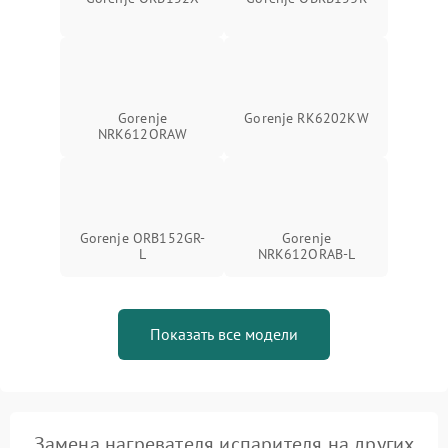
Gorenje
Gorenje RK6202KW
NRK612ORAW
Gorenje ORB152GR-
Gorenje
L
NRK612ORAB-L
Показать все модели
Замена нагревателя испарителя на других