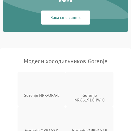
время
Сбой в работе инвертора
2100 ₽
Подробнее →
Заказать звонок
Запах горелого при
2000 ₽
Подробнее →
работе
Не включается
1000 ₽
Подробнее →
холодильник
Модели холодильников Gorenje
Проблемы с системой
автоматической
1800 ₽
Подробнее →
разморозки
Gorenje NRK-ORA-E
Gorenje
NRK6191GHW-0
Gorenje ORB152X
Gorenje OBRB153R