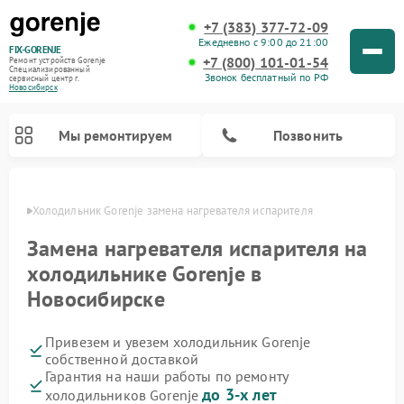
+7 (383) 377-72-09
Ежедневно с 9:00 до 21:00
FIX-GORENJE
+7 (800) 101-01-54
Ремонт устройств Gorenje
Специализированный
Звонок бесплатный по РФ
cервисный центр г.
Новосибирск
Мы ремонтируем
Позвонить
ирске
Холодильник Gorenje замена нагревателя испарителя
Замена нагревателя испарителя на
холодильнике Gorenje в
Новосибирске
Привезем и увезем холодильник Gorenje
собственной доставкой
Гарантия на наши работы по ремонту
Ремонт варочных панелей Gorenje
Ремонт посудомоечных машин Gorenje
Ремонт парогенераторов Gorenje
Ремонт духовых шкафов Gorenje
Ремонт водонагревателей Gorenje
Ремонт микроволновых печей Gorenje
Ремонт стиральных машин Gorenje
до 3-х лет
холодильников Gorenje