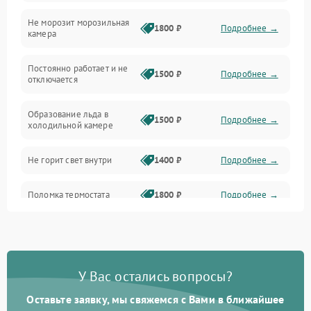
Не морозит морозильная
Дренаж
1800 ₽
Подробнее →
камера
Оттайка
Постоянно работает и не
1500 ₽
Подробнее →
отключается
Программное обеспечение
Образование льда в
1500 ₽
Подробнее →
холодильной камере
Не горит свет внутри
1400 ₽
Подробнее →
Поломка термостата
1800 ₽
Подробнее →
Не работает вентилятор
1800 ₽
Подробнее →
Поломка системы No Frost
2600 ₽
Подробнее →
У Вас остались вопросы?
Оставьте заявку, мы свяжемся с Вами в ближайшее
Образование конденсата
1800 ₽
Подробнее →
на стенках