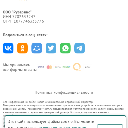
ООО "Русервис"
ИНН 7702633247
ОГРН 1077746335776
Поделиться в соц. сетях:
Мы принимаем
все формы оплаты
Политика конфиденциальности
Вся информация на сайте носит исключительно справочный характер.
Товарные знаки используются исключительно для описания устройств, в отношении которых
сервисные центры nsk.gorenje-fixim.ru предоставляют услуги по ремонту. Услуги оказываются
в неавторизованных сервисных центрах nsk.gorenje-fixim.ru, которые не связаны с
правообладателями товарных знаков или их официальными представителями.
Ремонт осуществляется для устройств, уже введенных в гражданский оборот в соответствии
Этот сайт использует файлы cookie. Вы можете
со статьей 1487 ГК РФ.
Использование товарных знаков не преследует цели индивидуализации услуг или введения
ознакомиться с
правилами использования