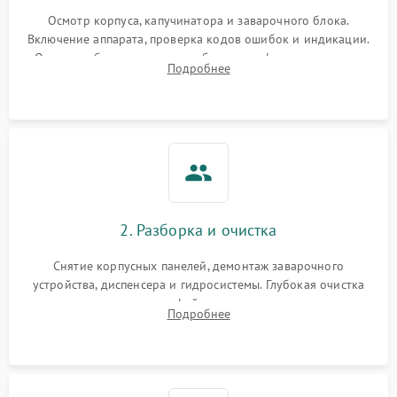
Осмотр корпуса, капучинатора и заварочного блока.
Включение аппарата, проверка кодов ошибок и индикации.
Оценка работы помпы, термоблока и кофемолки на слух.
Подробнее
Измерение температуры и давления воды для выявления
локализации поломки.
2. Разборка и очистка
Снятие корпусных панелей, демонтаж заварочного
устройства, диспенсера и гидросистемы. Глубокая очистка
внутренних узлов от кофейных масел, жмыха и накипи.
Подробнее
Промывка дренажных каналов и фильтров с использованием
специализированной химии.