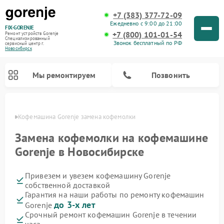
+7 (383) 377-72-09
Ежедневно с 9:00 до 21:00
FIX-GORENJE
+7 (800) 101-01-54
Ремонт устройств Gorenje
Специализированный
Звонок бесплатный по РФ
cервисный центр г.
Новосибирск
Мы ремонтируем
Позвонить
ирске
Кофемашина Gorenje замена кофемолки
Замена кофемолки на кофемашине
Gorenje в Новосибирске
Привезем и увезем кофемашину Gorenje
собственной доставкой
Гарантия на наши работы по ремонту кофемашин
до 3-х лет
Gorenje
Ремонт варочных панелей Gorenje
Ремонт посудомоечных машин Gorenje
Ремонт микроволновых печей Gorenje
Ремонт стиральных машин Gorenje
Ремонт духовых шкафов Gorenje
Ремонт водонагревателей Gorenje
Ремонт парогенераторов Gorenje
Срочный ремонт кофемашин Gorenje в течении