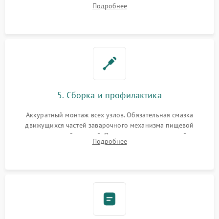
жерновов. Установка новых силиконовых уплотнителей (O-
Подробнее
ring) и тефлоновых трубок для надежного устранения
протечек.
5. Сборка и профилактика
Аккуратный монтаж всех узлов. Обязательная смазка
движущихся частей заварочного механизма пищевой
силиконовой смазкой. Проведение программной
Подробнее
декальцинации и очистки системы от кофейных масел.
Надежная фиксация всех соединений.