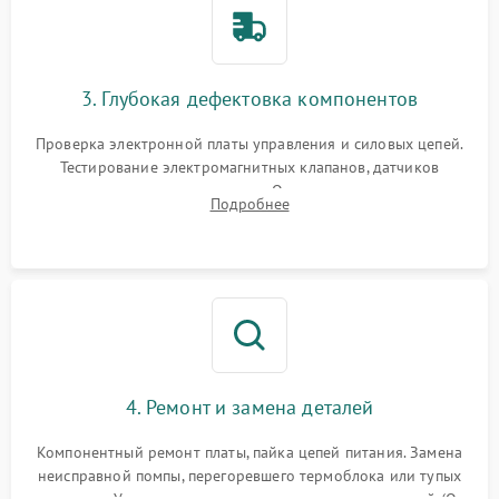
3. Глубокая дефектовка компонентов
Проверка электронной платы управления и силовых цепей.
Тестирование электромагнитных клапанов, датчиков
температуры и расходомера. Оценка степени износа
Подробнее
жерновов кофемолки, уплотнительных колец гидросистемы
и шестерней редуктора.
4. Ремонт и замена деталей
Компонентный ремонт платы, пайка цепей питания. Замена
неисправной помпы, перегоревшего термоблока или тупых