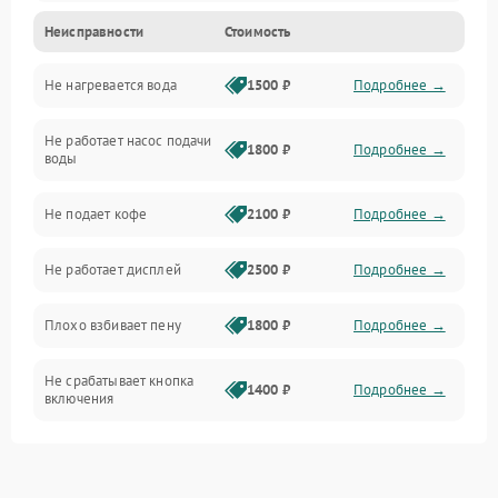
Неисправности
Стоимость
Прочие неисправности
Не нагревается вода
1500 ₽
Подробнее →
Включение и работа
Не работает насос подачи
Проблемы с водой
1800 ₽
Подробнее →
воды
Проблемы с капучинатором и паром
Не подает кофе
2100 ₽
Подробнее →
Управление и электроника
Не работает дисплей
2500 ₽
Подробнее →
Программное обеспечение
Плохо взбивает пену
1800 ₽
Подробнее →
Не срабатывает кнопка
1400 ₽
Подробнее →
включения
Запах гари при работе
1800 ₽
Подробнее →