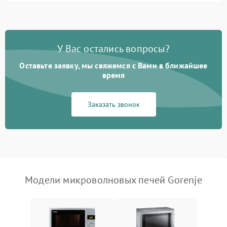
2400 ₽
Подробнее →
во время работы
Появление запаха гари
2400 ₽
Подробнее →
У Вас остались вопросы?
Проблемы с вентилятором
2000 ₽
Подробнее →
Оставьте заявку, мы свяжемся с Вами в ближайшее
время
Поломка системы
2200 ₽
Подробнее →
охлаждения
Заказать звонок
Не работают сенсорные
2400 ₽
Подробнее →
кнопки
Не горит подсветка
2000 ₽
Подробнее →
Сломался трансформатор
1000 ₽
Подробнее →
Модели микроволновых печей Gorenje