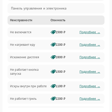
Панель управления и электроника
Неисправности
Стоимость
Дверца и корпус
Не включается
2500 ₽
Подробнее →
Механика и внутренние элементы
Не нагревает еду
2200 ₽
Подробнее →
Механические повреждения
Искажение дисплея
2800 ₽
Подробнее →
Питание и запуск
Не работает кнопка
Нагрев и приготовление
1500 ₽
Подробнее →
запуска
Программное обеспечение
Искры внутри при работе
1100 ₽
Подробнее →
Не работает гриль
2200 ₽
Подробнее →
Перегрев или отключение