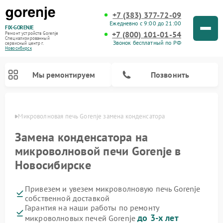
+7 (383) 377-72-09
Ежедневно с 9:00 до 21:00
FIX-GORENJE
+7 (800) 101-01-54
Ремонт устройств Gorenje
Специализированный
Звонок бесплатный по РФ
cервисный центр г.
Новосибирск
Мы ремонтируем
Позвонить
ирске
Микроволновая печь Gorenje замена конденсатора
Замена конденсатора на
микроволновой печи Gorenje в
Новосибирске
Привезем и увезем микроволновую печь Gorenje
собственной доставкой
Гарантия на наши работы по ремонту
Ремонт варочных панелей Gorenje
Ремонт посудомоечных машин Gorenje
Ремонт стиральных машин Gorenje
Ремонт духовых шкафов Gorenje
Ремонт водонагревателей Gorenje
Ремонт парогенераторов Gorenje
до 3-х лет
микроволновых печей Gorenje