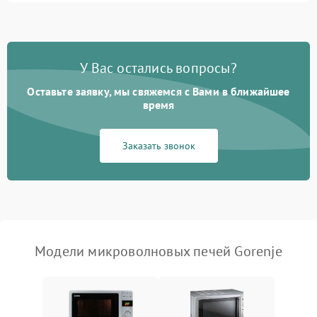
2400 ₽
Подробнее →
во время работы
Появление запаха гари
2400 ₽
Подробнее →
У Вас остались вопросы?
Проблемы с вентилятором
2000 ₽
Подробнее →
Оставьте заявку, мы свяжемся с Вами в ближайшее
время
Поломка системы
2200 ₽
Подробнее →
охлаждения
Заказать звонок
Не работают сенсорные
2400 ₽
Подробнее →
кнопки
Не горит подсветка
2000 ₽
Подробнее →
Сломался трансформатор
1000 ₽
Подробнее →
Модели микроволновых печей Gorenje