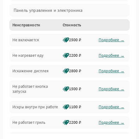
Панель управления и электроника
Неисправности
Стоимость
Дверца и корпус
Не включается
2500 ₽
Подробнее →
Механика и внутренние элементы
Не нагревает еду
2200 ₽
Подробнее →
Механические повреждения
Искажение дисплея
2800 ₽
Подробнее →
Питание и запуск
Не работает кнопка
Нагрев и приготовление
1500 ₽
Подробнее →
запуска
Программное обеспечение
Искры внутри при работе
1100 ₽
Подробнее →
Не работает гриль
2200 ₽
Подробнее →
Перегрев или отключение