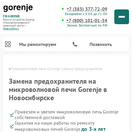
+7 (383) 377-72-09
Ежедневно с 9:00 до 21:00
FIX-GORENJE
+7 (800) 101-01-54
Ремонт устройств Gorenje
Специализированный
Звонок бесплатный по РФ
cервисный центр г.
Новосибирск
Мы ремонтируем
Позвонить
ирске
Микроволновая печь Gorenje замена предохранителя
Замена предохранителя на
микроволновой печи Gorenje в
Новосибирске
Привезем и увезем микроволновую печь Gorenje
собственной доставкой
Гарантия на наши работы по ремонту
Ремонт варочных панелей Gorenje
Ремонт посудомоечных машин Gorenje
Ремонт стиральных машин Gorenje
Ремонт духовых шкафов Gorenje
Ремонт водонагревателей Gorenje
Ремонт парогенераторов Gorenje
до 3-х лет
микроволновых печей Gorenje