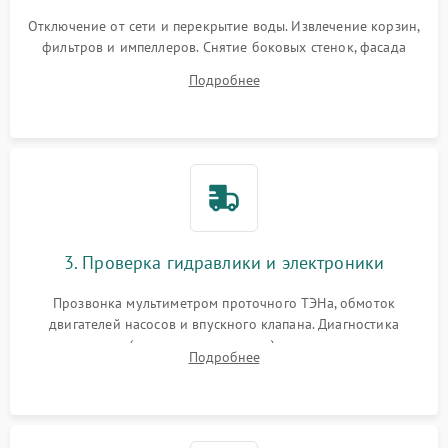
Отключение от сети и перекрытие воды. Извлечение корзин,
фильтров и импеллеров. Снятие боковых стенок, фасада
дверцы или нижнего поддона для прямого доступа к
Подробнее
циркуляционному насосу, ТЭНу и сливной помпе.
3. Проверка гидравлики и электроники
Прозвонка мультиметром проточного ТЭНа, обмоток
двигателей насосов и впускного клапана. Диагностика
прессостата (датчика уровня воды), датчика мутности,
Подробнее
концевика дверцы и электронного модуля управления.