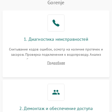
Gorenje
Не работает сушилка
2100 ₽
Подробнее →
Сбои в работе таймера
1700 ₽
Подробнее →
Проблемы с
2100 ₽
Подробнее →
1. Диагностика неисправностей
циркуляционным насосом
Считывание кодов ошибок, осмотр на наличие протечек и
засоров. Проверка подключения к водопроводу. Анализ
жалоб на отсутствие слива, нагрева, вращения
Подробнее
разбрызгивателей или срабатывание системы защиты
аквастоп.
2. Демонтаж и обеспечение доступа