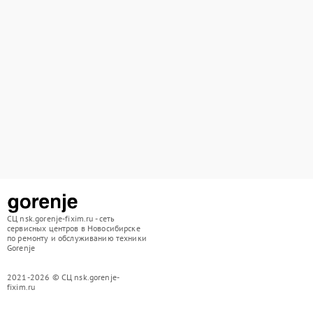
СЦ nsk.gorenje-fixim.ru - сеть
сервисных центров в Новосибирске
по ремонту и обслуживанию техники
Gorenje
2021-2026 © СЦ nsk.gorenje-
fixim.ru