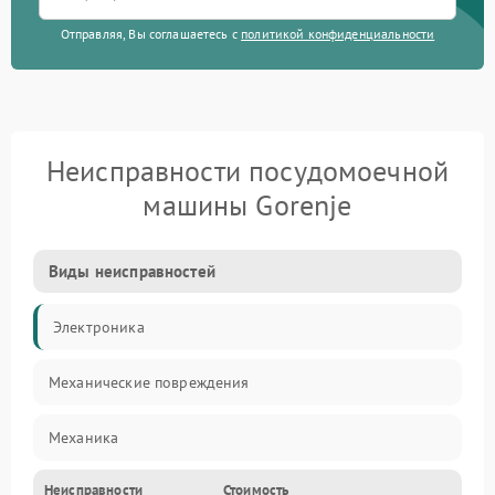
Отправляя, Вы соглашаетесь с
политикой конфиденциальности
Неисправности посудомоечной
машины Gorenje
Виды неисправностей
Электроника
Механические повреждения
Механика
Неисправности
Стоимость
Управление