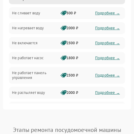
Не сливает воду
500 ₽
Подробнее →
Электропитание
Не нагревает воду
2000 ₽
Подробнее →
Датчики
Не включается
2500 ₽
Подробнее →
Нагрев
Не работает насос
1800 ₽
Подробнее →
Вода
Не работает панель
Гигиена
2500 ₽
Подробнее →
управления
Программное обеспечение
Не распыляет воду
2000 ₽
Подробнее →
Не запускается цикл
1800 ₽
Подробнее →
стирки
Проблемы с набором
Этапы ремонта посудомоечной машины
1800 ₽
Подробнее →
воды