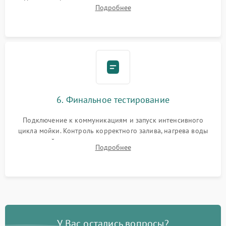
Надежная фиксация хомутов гидравлической системы,
Подробнее
сборка корпуса и установка датчика поплавка.
6. Финальное тестирование
Подключение к коммуникациям и запуск интенсивного
цикла мойки. Контроль корректного залива, нагрева воды
до нужной температуры, отсутствия посторонних шумов,
Подробнее
штатного слива и абсолютной сухости в поддоне.
У Вас остались вопросы?