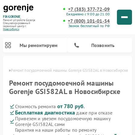
+7 (383) 377-72-09
Ежедневно с 9:00 до 21:00
FIX-GORENJE
+7 (800) 101-01-54
Ремонт устройств Gorenje
Специализированный
Звонок бесплатный по РФ
cервисный центр г.
Новосибирск
Мы ремонтируем
Позвонить
ирске
Ремонт посудомоечной машины Gorenje GSI582AL в Новосибирске
Ремонт посудомоечной машины
Gorenje GSI582AL в Новосибирске
от 780 руб.
Стоимость ремонта
Бесплатная диагностика
даже при отказе
Привезем и увезем посудомоечную машину
Gorenje GSI582AL сами
Ремонт варочных панелей Gorenje
Ремонт водонагревателей Gorenje
Ремонт микроволновых печей Gorenje
Ремонт стиральных машин Gorenje
Ремонт духовых шкафов Gorenje
Ремонт парогенераторов Gorenje
Гарантия на наши работы по ремонту