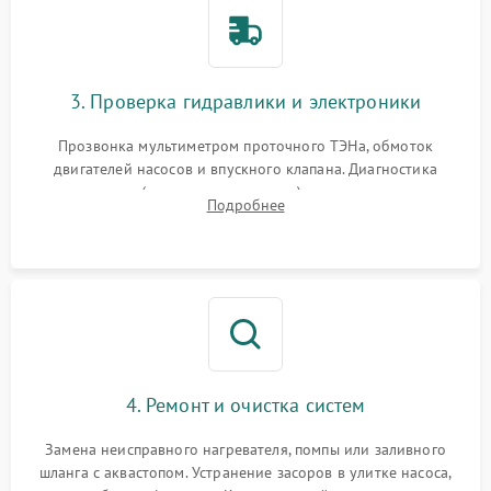
3. Проверка гидравлики и электроники
Прозвонка мультиметром проточного ТЭНа, обмоток
двигателей насосов и впускного клапана. Диагностика
прессостата (датчика уровня воды), датчика мутности,
Подробнее
концевика дверцы и электронного модуля управления.
4. Ремонт и очистка систем
Замена неисправного нагревателя, помпы или заливного
шланга с аквастопом. Устранение засоров в улитке насоса,