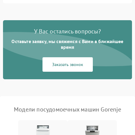
Не запускается цикл
1800 ₽
Подробнее →
стирки
Проблемы с набором
1800 ₽
Подробнее →
воды
У Вас остались вопросы?
Оставьте заявку, мы свяжемся с Вами в ближайшее
Не работает сушилка
2100 ₽
Подробнее →
время
Сбои в работе таймера
1700 ₽
Подробнее →
Заказать звонок
Проблемы с
2100 ₽
Подробнее →
циркуляционным насосом
Модели посудомоечных машин Gorenje