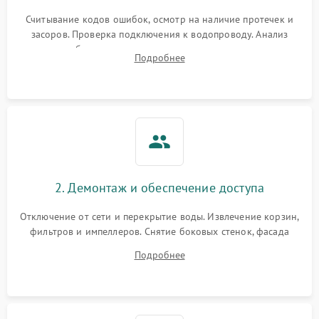
Считывание кодов ошибок, осмотр на наличие протечек и
засоров. Проверка подключения к водопроводу. Анализ
жалоб на отсутствие слива, нагрева, вращения
Подробнее
разбрызгивателей или срабатывание системы защиты
аквастоп.
2. Демонтаж и обеспечение доступа
Отключение от сети и перекрытие воды. Извлечение корзин,
фильтров и импеллеров. Снятие боковых стенок, фасада
дверцы или нижнего поддона для прямого доступа к
Подробнее
циркуляционному насосу, ТЭНу и сливной помпе.