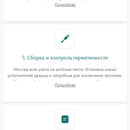
патрубках и фильтрах. Компонентный ремонт платы
Подробнее
управления, восстановление поврежденной проводки.
5. Сборка и контроль герметичности
Монтаж всех узлов на штатные места. Установка новых
уплотнителей дверцы и патрубков для исключения протечек.
Надежная фиксация хомутов гидравлической системы,
Подробнее
сборка корпуса и установка датчика поплавка.