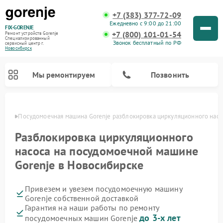
+7 (383) 377-72-09
Ежедневно с 9:00 до 21:00
FIX-GORENJE
+7 (800) 101-01-54
Ремонт устройств Gorenje
Специализированный
Звонок бесплатный по РФ
cервисный центр г.
Новосибирск
Мы ремонтируем
Позвонить
ирске
Посудомоечная машина Gorenje разблокировка циркуляционного насо
Разблокировка циркуляционного
насоса на посудомоечной машине
Gorenje в Новосибирске
Привезем и увезем посудомоечную машину
Gorenje собственной доставкой
Гарантия на наши работы по ремонту
Ремонт варочных панелей Gorenje
Ремонт водонагревателей Gorenje
Ремонт микроволновых печей Gorenje
Ремонт стиральных машин Gorenje
Ремонт духовых шкафов Gorenje
Ремонт парогенераторов Gorenje
до 3-х лет
посудомоечных машин Gorenje