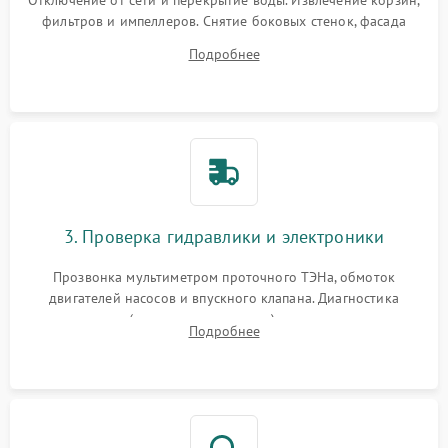
Отключение от сети и перекрытие воды. Извлечение корзин,
фильтров и импеллеров. Снятие боковых стенок, фасада
дверцы или нижнего поддона для прямого доступа к
Подробнее
циркуляционному насосу, ТЭНу и сливной помпе.
3. Проверка гидравлики и электроники
Прозвонка мультиметром проточного ТЭНа, обмоток
двигателей насосов и впускного клапана. Диагностика
прессостата (датчика уровня воды), датчика мутности,
Подробнее
концевика дверцы и электронного модуля управления.