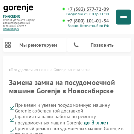
+7 (383) 377-72-09
Ежедневно с 9:00 до 21:00
FIX-GORENJE
+7 (800) 101-01-54
Ремонт устройств Gorenje
Специализированный
Звонок бесплатный по РФ
cервисный центр г.
Новосибирск
Мы ремонтируем
Позвонить
ирске
Посудомоечная машина Gorenje замена замка
Замена замка на посудомоечной
машине Gorenje в Новосибирске
Привезем и увезем посудомоечную машину
Gorenje собственной доставкой
Гарантия на наши работы по ремонту
до 3-х лет
посудомоечных машин Gorenje
Ремонт варочных панелей Gorenje
Ремонт водонагревателей Gorenje
Ремонт микроволновых печей Gorenje
Ремонт стиральных машин Gorenje
Ремонт духовых шкафов Gorenje
Ремонт парогенераторов Gorenje
Срочный ремонт посудомоечных машин Gorenje в