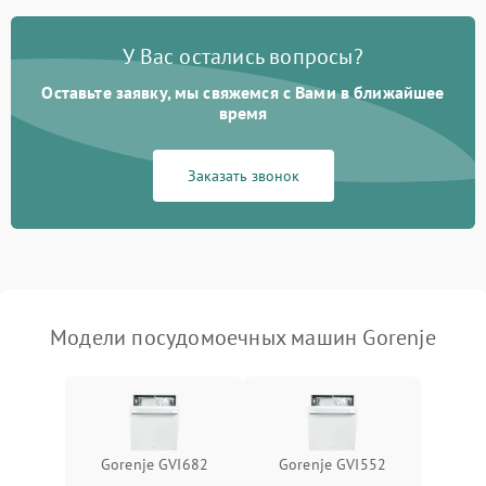
Проблемы с набором
1800 ₽
Подробнее →
воды
У Вас остались вопросы?
Оставьте заявку, мы свяжемся с Вами в ближайшее
Не работает сушилка
2100 ₽
Подробнее →
время
Сбои в работе таймера
1700 ₽
Подробнее →
Заказать звонок
Проблемы с
2100 ₽
Подробнее →
циркуляционным насосом
Модели посудомоечных машин Gorenje
Gorenje GVI682
Gorenje GVI552