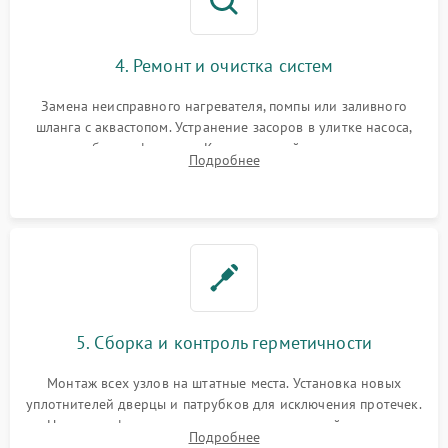
4. Ремонт и очистка систем
Замена неисправного нагревателя, помпы или заливного
шланга с аквастопом. Устранение засоров в улитке насоса,
патрубках и фильтрах. Компонентный ремонт платы
Подробнее
управления, восстановление поврежденной проводки.
5. Сборка и контроль герметичности
Монтаж всех узлов на штатные места. Установка новых
уплотнителей дверцы и патрубков для исключения протечек.
Надежная фиксация хомутов гидравлической системы,
Подробнее
сборка корпуса и установка датчика поплавка.