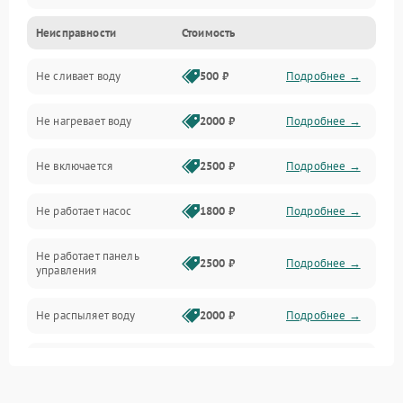
Неисправности
Стоимость
Управление
Не сливает воду
500 ₽
Подробнее →
Электропитание
Не нагревает воду
2000 ₽
Подробнее →
Датчики
Не включается
2500 ₽
Подробнее →
Нагрев
Не работает насос
1800 ₽
Подробнее →
Вода
Не работает панель
Гигиена
2500 ₽
Подробнее →
управления
Программное обеспечение
Не распыляет воду
2000 ₽
Подробнее →
Не запускается цикл
1800 ₽
Подробнее →
стирки