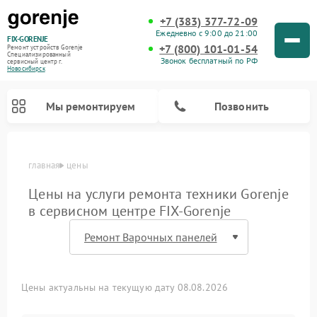
+7 (383) 377-72-09
Ежедневно с 9:00 до 21:00
FIX-GORENJE
+7 (800) 101-01-54
Ремонт устройств Gorenje
Специализированный
Звонок бесплатный по РФ
cервисный центр г.
Новосибирск
Мы ремонтируем
Позвонить
главная
цены
Цены на услуги ремонта техники Gorenje
в сервисном центре FIX-Gorenje
Цены актуальны на текущую дату 08.08.2026
Ремонт варочных панелей Gorenje
Ремонт посудомоечных машин Gorenje
Ремонт парогенераторов Gorenje
Ремонт духовых шкафов Gorenje
Ремонт водонагревателей Gorenje
Ремонт микроволновых печей Gorenje
Ремонт стиральных машин Gorenje