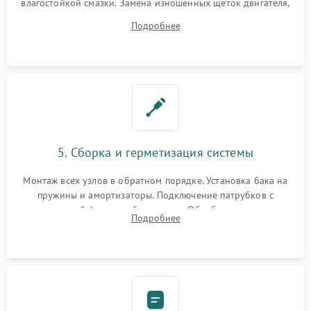
влагостойкой смазки. Замена изношенных щеток двигателя,
порванного ремня привода, неисправного сливного насоса
Подробнее
или поврежденной резиновой манжеты.
5. Сборка и герметизация системы
Монтаж всех узлов в обратном порядке. Установка бака на
пружины и амортизаторы. Подключение патрубков с
надежной фиксацией хомутами. Обработка стыков
Подробнее
герметиком для предотвращения возможных протечек воды.