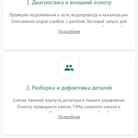
1. Диагностика и внешний осмотр
Проверка подключения к сети, водопроводу и канализации.
Считывание кодов ошибок с дисплея. Тестовый запуск для
выявления посторонних шумов, протечек или сбоев в работе
Подробнее
электронного модуля управления.
2. Разборка и дефектовка деталей
Снятие панелей корпуса, дозатора и панели управления.
Осмотр приводного ремня, ТЭНа, сливного насоса и
амортизаторов. Проверка подшипников барабана и
Подробнее
крестовины на износ, а манжеты люка на разрывы.