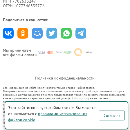
ИНН 7702633247
ОГРН 1077746335776
Поделиться в соц. сетях:
Мы принимаем
все формы оплаты
Политика конфиденциальности
Вся информация на сайте носит исключительно справочный характер.
Товарные знаки используются исключительно для описания устройств, в отношении которых
сервисные центры nsk.gorenje-fixim.ru предоставляют услуги по ремонту. Услуги оказываются
в неавторизованных сервисных центрах nsk.gorenje-fixim.ru, которые не связаны с
правообладателями товарных знаков или их официальными представителями.
Ремонт осуществляется для устройств, уже введенных в гражданский оборот в соответствии
Этот сайт использует файлы cookie. Вы можете
со статьей 1487 ГК РФ.
Использование товарных знаков не преследует цели индивидуализации услуг или введения
ознакомиться с
правилами использования
Согласен
потребителей в заблуждение, а служит для информирования о предоставляемых услугах по
ремонту техники указанных брендов.
файлов cookie
Представленная на сайте информация не является публичной офертой, определяемой
положениями Статьи 437(2) Гражданского кодекса РФ