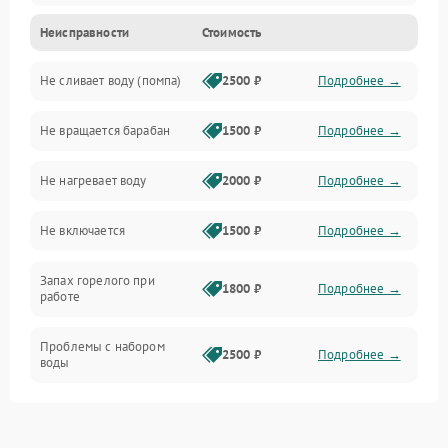
Неисправности
Стоимость
Электропитание
Не сливает воду (помпа)
2500 ₽
Подробнее →
Водоснабжение
Не вращается барабан
1500 ₽
Подробнее →
Слив
Не нагревает воду
2000 ₽
Подробнее →
Программное обеспечение
Не включается
1500 ₽
Подробнее →
Запах горелого при
1800 ₽
Подробнее →
работе
Проблемы с набором
2500 ₽
Подробнее →
воды
Замена ТЭНа
2200 ₽
Подробнее →