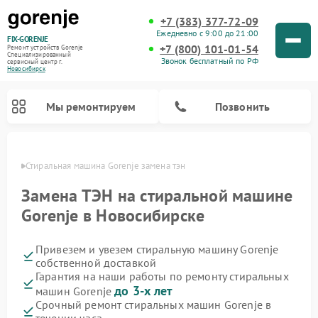
+7 (383) 377-72-09
Ежедневно с 9:00 до 21:00
FIX-GORENJE
+7 (800) 101-01-54
Ремонт устройств Gorenje
Специализированный
Звонок бесплатный по РФ
cервисный центр г.
Новосибирск
Мы ремонтируем
Позвонить
ирске
Стиральная машина Gorenje замена тэн
Замена ТЭН на стиральной машине
Gorenje в Новосибирске
Привезем и увезем стиральную машину Gorenje
собственной доставкой
Гарантия на наши работы по ремонту стиральных
до 3-х лет
машин Gorenje
Ремонт варочных панелей Gorenje
Ремонт посудомоечных машин Gorenje
Ремонт парогенераторов Gorenje
Ремонт духовых шкафов Gorenje
Ремонт водонагревателей Gorenje
Ремонт микроволновых печей Gorenje
Срочный ремонт стиральных машин Gorenje в