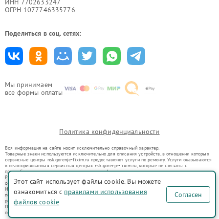
ИНН 7702633247
ОГРН 1077746335776
Поделиться в соц. сетях:
Мы принимаем
все формы оплаты
Политика конфиденциальности
Вся информация на сайте носит исключительно справочный характер.
Товарные знаки используются исключительно для описания устройств, в отношении которых
сервисные центры nsk.gorenje-fixim.ru предоставляют услуги по ремонту. Услуги оказываются
в неавторизованных сервисных центрах nsk.gorenje-fixim.ru, которые не связаны с
правообладателями товарных знаков или их официальными представителями.
Ремонт осуществляется для устройств, уже введенных в гражданский оборот в соответствии
Этот сайт использует файлы cookie. Вы можете
со статьей 1487 ГК РФ.
Использование товарных знаков не преследует цели индивидуализации услуг или введения
ознакомиться с
правилами использования
Согласен
потребителей в заблуждение, а служит для информирования о предоставляемых услугах по
ремонту техники указанных брендов.
файлов cookie
Представленная на сайте информация не является публичной офертой, определяемой
положениями Статьи 437(2) Гражданского кодекса РФ