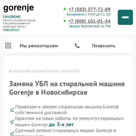
+7 (383) 377-72-09
Ежедневно с 9:00 до 21:00
FIX-GORENJE
+7 (800) 101-01-54
Ремонт устройств Gorenje
Специализированный
Звонок бесплатный по РФ
cервисный центр г.
Новосибирск
Мы ремонтируем
Позвонить
ирске
Стиральная машина Gorenje замена убл
Замена УБЛ на стиральной машине
Gorenje в Новосибирске
Привезем и увезем стиральную машину Gorenje
собственной доставкой
Гарантия на наши работы по ремонту стиральных
до 3-х лет
машин Gorenje
Ремонт варочных панелей Gorenje
Ремонт посудомоечных машин Gorenje
Ремонт парогенераторов Gorenje
Ремонт духовых шкафов Gorenje
Ремонт водонагревателей Gorenje
Ремонт микроволновых печей Gorenje
Срочный ремонт стиральных машин Gorenje в