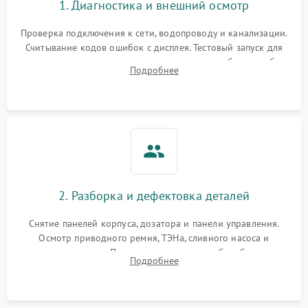
1. Диагностика и внешний осмотр
Проверка подключения к сети, водопроводу и канализации.
Считывание кодов ошибок с дисплея. Тестовый запуск для
выявления посторонних шумов, протечек или сбоев в работе
Подробнее
электронного модуля управления.
2. Разборка и дефектовка деталей
Снятие панелей корпуса, дозатора и панели управления.
Осмотр приводного ремня, ТЭНа, сливного насоса и
амортизаторов. Проверка подшипников барабана и
Подробнее
крестовины на износ, а манжеты люка на разрывы.