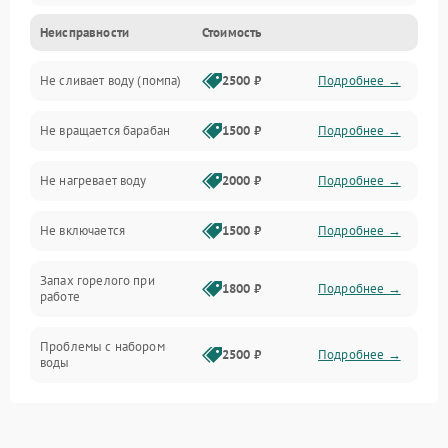
Неисправности
Стоимость
Электропитание
Не сливает воду (помпа)
2500 ₽
Подробнее →
Водоснабжение
Не вращается барабан
1500 ₽
Подробнее →
Слив
Не нагревает воду
2000 ₽
Подробнее →
Программное обеспечение
Не включается
1500 ₽
Подробнее →
Запах горелого при
1800 ₽
Подробнее →
работе
Проблемы с набором
2500 ₽
Подробнее →
воды
Замена ТЭНа
2200 ₽
Подробнее →