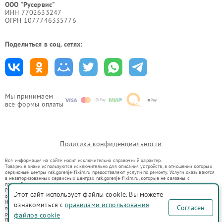
ООО "Русервис"
ИНН 7702633247
ОГРН 1077746335776
Поделиться в соц. сетях:
Мы принимаем
все формы оплаты
Политика конфиденциальности
Вся информация на сайте носит исключительно справочный характер.
Товарные знаки используются исключительно для описания устройств, в отношении которых
сервисные центры nsk.gorenje-fixim.ru предоставляют услуги по ремонту. Услуги оказываются
в неавторизованных сервисных центрах nsk.gorenje-fixim.ru, которые не связаны с
правообладателями товарных знаков или их официальными представителями.
Ремонт осуществляется для устройств, уже введенных в гражданский оборот в соответствии
Этот сайт использует файлы cookie. Вы можете
со статьей 1487 ГК РФ.
Использование товарных знаков не преследует цели индивидуализации услуг или введения
ознакомиться с
правилами использования
Согласен
потребителей в заблуждение, а служит для информирования о предоставляемых услугах по
ремонту техники указанных брендов.
файлов cookie
Представленная на сайте информация не является публичной офертой, определяемой