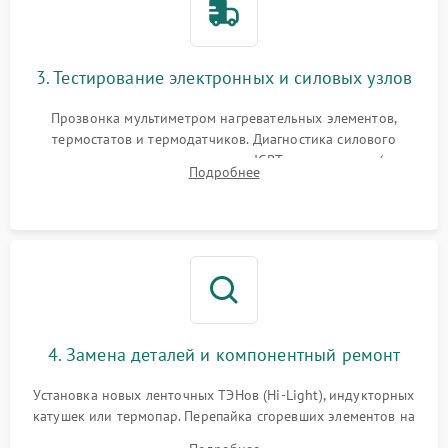
3. Тестирование электронных и силовых узлов
Прозвонка мультиметром нагревательных элементов,
термостатов и термодатчиков. Диагностика силового
модуля, реле, диодных мостов и IGBT-транзисторов (для
Подробнее
индукции). Проверка кранов и газ-контроля (для газовых
панелей).
4. Замена деталей и компонентный ремонт
Установка новых ленточных ТЭНов (Hi-Light), индукторных
катушек или термопар. Перепайка сгоревших элементов на
плате управления, восстановление токопроводящих