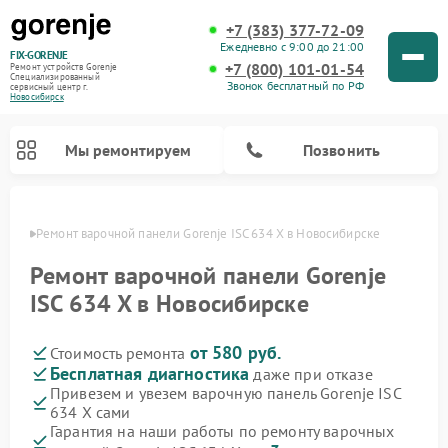
+7 (383) 377-72-09
Ежедневно с 9:00 до 21:00
FIX-GORENJE
+7 (800) 101-01-54
Ремонт устройств Gorenje
Специализированный
Звонок бесплатный по РФ
cервисный центр г.
Новосибирск
Мы ремонтируем
Позвонить
ирске
Ремонт варочной панели Gorenje ISC 634 X в Новосибирске
Ремонт варочной панели Gorenje
ISC 634 X в Новосибирске
от 580 руб.
Стоимость ремонта
Бесплатная диагностика
даже при отказе
Привезем и увезем варочную панель Gorenje ISC
634 X сами
Ремонт духовых шкафов Gorenje
Ремонт водонагревателей Gorenje
Ремонт микроволновых печей Gorenje
Ремонт стиральных машин Gorenje
Ремонт посудомоечных машин Gorenje
Ремонт парогенераторов Gorenje
Гарантия на наши работы по ремонту варочных