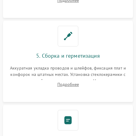
Подробнее
дорожек. Очистка контактов и замена поврежденной
проводки.
5. Сборка и герметизация
Аккуратная укладка проводов и шлейфов, фиксация плат и
конфорок на штатных местах. Установка стеклокерамики с
проверкой равномерности зазоров. Нанесение
Подробнее
термостойкого герметика или укладка уплотнительной
ленты по контуру.