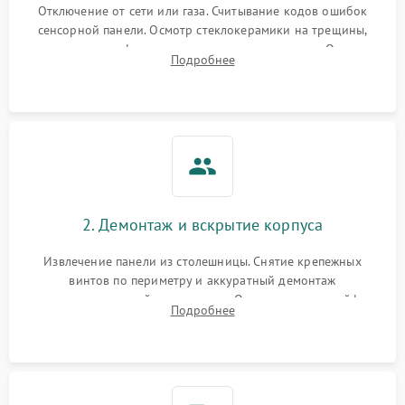
Отключение от сети или газа. Считывание кодов ошибок
сенсорной панели. Осмотр стеклокерамики на трещины,
проверка конфорок на равномерность нагрева. Опрос
Подробнее
клиента о симптомах (не включается, не видит посуду,
щелкает).
2. Демонтаж и вскрытие корпуса
Извлечение панели из столешницы. Снятие крепежных
винтов по периметру и аккуратный демонтаж
стеклокерамической поверхности. Отсоединение шлейфов
Подробнее
сенсорного блока для доступа к силовым платам, катушкам
или ТЭНам.