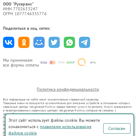
ООО "Русервис"
ИНН 7702633247
ОГРН 1077746335776
Поделиться в соц. сетях:
Мы принимаем
все формы оплаты
Политика конфиденциальности
Вся информация на сайте носит исключительно справочный характер.
Товарные знаки используются исключительно для описания устройств, в отношении которых
сервисные центры nsk.gorenje-fixim.ru предоставляют услуги по ремонту. Услуги оказываются
в неавторизованных сервисных центрах nsk.gorenje-fixim.ru, которые не связаны с
правообладателями товарных знаков или их официальными представителями.
Ремонт осуществляется для устройств, уже введенных в гражданский оборот в соответствии
Этот сайт использует файлы cookie. Вы можете
со статьей 1487 ГК РФ.
Использование товарных знаков не преследует цели индивидуализации услуг или введения
ознакомиться с
правилами использования
Согласен
потребителей в заблуждение, а служит для информирования о предоставляемых услугах по
ремонту техники указанных брендов.
файлов cookie
Представленная на сайте информация не является публичной офертой, определяемой