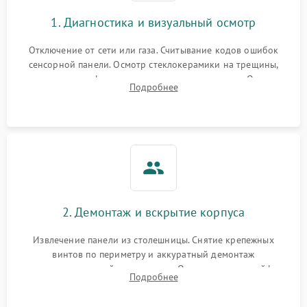
1. Диагностика и визуальный осмотр
Отключение от сети или газа. Считывание кодов ошибок
сенсорной панели. Осмотр стеклокерамики на трещины,
проверка конфорок на равномерность нагрева. Опрос
Подробнее
клиента о симптомах (не включается, не видит посуду,
щелкает).
2. Демонтаж и вскрытие корпуса
Извлечение панели из столешницы. Снятие крепежных
винтов по периметру и аккуратный демонтаж
стеклокерамической поверхности. Отсоединение шлейфов
Подробнее
сенсорного блока для доступа к силовым платам, катушкам
или ТЭНам.