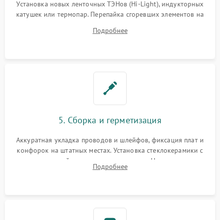
Установка новых ленточных ТЭНов (Hi-Light), индукторных
катушек или термопар. Перепайка сгоревших элементов на
плате управления, восстановление токопроводящих
Подробнее
дорожек. Очистка контактов и замена поврежденной
проводки.
5. Сборка и герметизация
Аккуратная укладка проводов и шлейфов, фиксация плат и
конфорок на штатных местах. Установка стеклокерамики с
проверкой равномерности зазоров. Нанесение
Подробнее
термостойкого герметика или укладка уплотнительной
ленты по контуру.