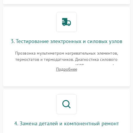
3. Тестирование электронных и силовых узлов
Прозвонка мультиметром нагревательных элементов,
термостатов и термодатчиков. Диагностика силового
модуля, реле, диодных мостов и IGBT-транзисторов (для
Подробнее
индукции). Проверка кранов и газ-контроля (для газовых
панелей).
4. Замена деталей и компонентный ремонт