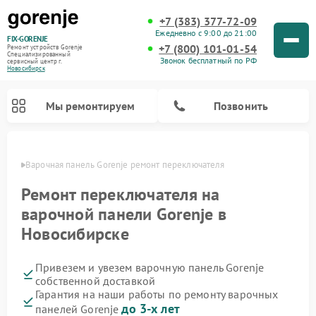
+7 (383) 377-72-09
Ежедневно с 9:00 до 21:00
FIX-GORENJE
+7 (800) 101-01-54
Ремонт устройств Gorenje
Специализированный
Звонок бесплатный по РФ
cервисный центр г.
Новосибирск
Мы ремонтируем
Позвонить
ирске
Варочная панель Gorenje ремонт переключателя
Ремонт переключателя на
варочной панели Gorenje в
Новосибирске
Привезем и увезем варочную панель Gorenje
собственной доставкой
Гарантия на наши работы по ремонту варочных
Ремонт духовых шкафов Gorenje
Ремонт водонагревателей Gorenje
Ремонт микроволновых печей Gorenje
Ремонт стиральных машин Gorenje
Ремонт посудомоечных машин Gorenje
Ремонт парогенераторов Gorenje
до 3-х лет
панелей Gorenje