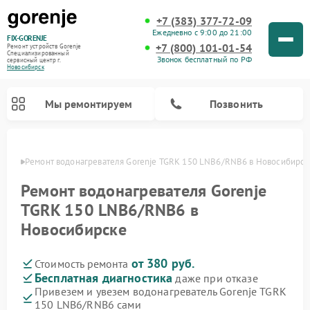
+7 (383) 377-72-09
Ежедневно с 9:00 до 21:00
FIX-GORENJE
+7 (800) 101-01-54
Ремонт устройств Gorenje
Специализированный
Звонок бесплатный по РФ
cервисный центр г.
Новосибирск
Мы ремонтируем
Позвонить
ирске
Ремонт водонагревателя Gorenje TGRK 150 LNB6/RNB6 в Новосибирск
Ремонт водонагревателя Gorenje
TGRK 150 LNB6/RNB6 в
Новосибирске
от 380 руб.
Стоимость ремонта
Бесплатная диагностика
даже при отказе
Привезем и увезем водонагреватель Gorenje TGRK
Ремонт варочных панелей Gorenje
Ремонт посудомоечных машин Gorenje
Ремонт микроволновых печей Gorenje
Ремонт стиральных машин Gorenje
Ремонт духовых шкафов Gorenje
Ремонт парогенераторов Gorenje
150 LNB6/RNB6 сами