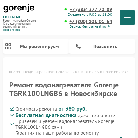
+7 (383) 377-72-09
Ежедневно с 9:00 до 21:00
FIX-GORENJE
+7 (800) 101-01-54
Ремонт устройств Gorenje
Специализированный
Звонок бесплатный по РФ
cервисный центр г.
Новосибирск
Мы ремонтируем
Позвонить
ирске
Ремонт водонагревателя Gorenje TGRK100LNGB6 в Новосибирске
Ремонт водонагревателя Gorenje
TGRK100LNGB6 в Новосибирске
от 380 руб.
Стоимость ремонта
Бесплатная диагностика
даже при отказе
Привезем и увезем водонагреватель Gorenje
TGRK100LNGB6 сами
Ремонт варочных панелей Gorenje
Ремонт посудомоечных машин Gorenje
Ремонт микроволновых печей Gorenje
Ремонт стиральных машин Gorenje
Ремонт духовых шкафов Gorenje
Ремонт парогенераторов Gorenje
Гарантия на наши работы по ремонту